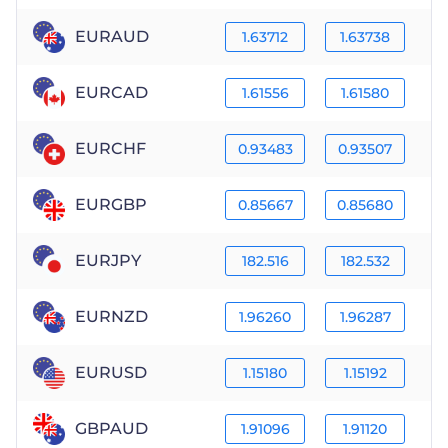
EURAUD
1.63712
1.63738
EURCAD
1.61556
1.61580
EURCHF
0.93483
0.93507
EURGBP
0.85667
0.85680
EURJPY
182.516
182.532
EURNZD
1.96260
1.96287
EURUSD
1.15180
1.15192
GBPAUD
1.91096
1.91120