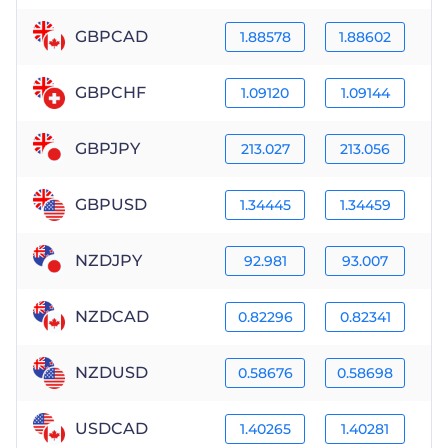
GBPCAD
1.88578
1.88602
GBPCHF
1.09120
1.09144
GBPJPY
213.027
213.056
GBPUSD
1.34445
1.34459
NZDJPY
92.981
93.007
NZDCAD
0.82296
0.82341
NZDUSD
0.58676
0.58698
USDCAD
1.40265
1.40281