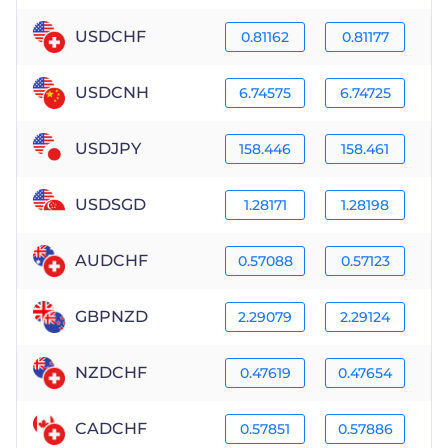
USDCHF
0.81162
0.81177
USDCNH
6.74575
6.74725
USDJPY
158.446
158.461
USDSGD
1.28171
1.28198
AUDCHF
0.57088
0.57123
GBPNZD
2.29079
2.29124
NZDCHF
0.47619
0.47654
CADCHF
0.57851
0.57886