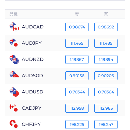
Trader
品種
賣
買
AUDCAD
0.98674
0.98692
AUDJPY
111.465
111.485
AUDNZD
1.19867
1.19894
AUDSGD
0.90156
0.90206
AUDUSD
0.70344
0.70364
CADJPY
112.958
112.983
CHFJPY
195.225
195.247