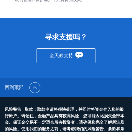
Trader
寻求支援吗？
全天候支持
回到顶部
风险警告 | 取款：取款申请将很快处理，并即时将资金存入您的银
行帐户。请记住，金融产品具有较高风险，您可能因此损失全部本
金。保证金交易不一定适合所有投资者，请确保您完全了解所涉及
的风险。使用我们的服务之前，请考虑我们的风险警告、条款和条