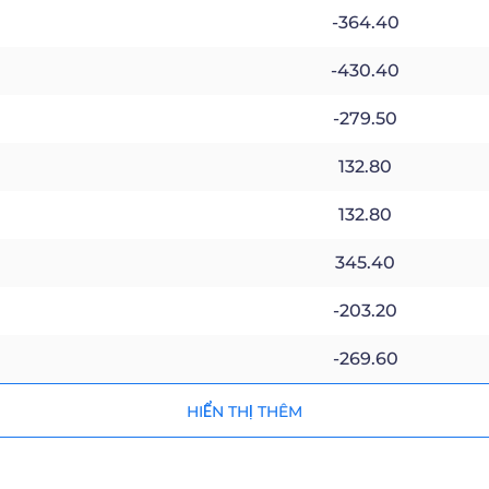
-364.40
-430.40
-279.50
132.80
132.80
345.40
-203.20
-269.60
HIỂN THỊ THÊM