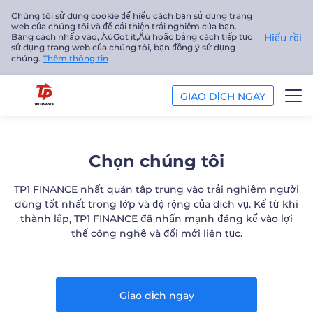
Chúng tôi sử dụng cookie để hiểu cách bạn sử dụng trang
web của chúng tôi và để cải thiện trải nghiệm của bạn.
Bằng cách nhấp vào‚ ÄúGot it‚Äù hoặc bằng cách tiếp tục
Hiểu rồi
sử dụng trang web của chúng tôi, bạn đồng ý sử dụng
chúng.
Thêm thông tin
GIAO DỊCH NGAY
GIAO DỊCH
Chọn chúng tôi
NỀN TẢNG
TP1 FINANCE nhất quán tập trung vào trải nghiệm người
dùng tốt nhất trong lớp và độ rộng của dịch vụ. Kể từ khi
PHÂN TÍCH
thành lập, TP1 FINANCE đã nhấn mạnh đáng kể vào lợi
thế công nghệ và đổi mới liên tục.
GIÁO DỤC
Công ty
Giao dịch ngay
Tiếng Việt