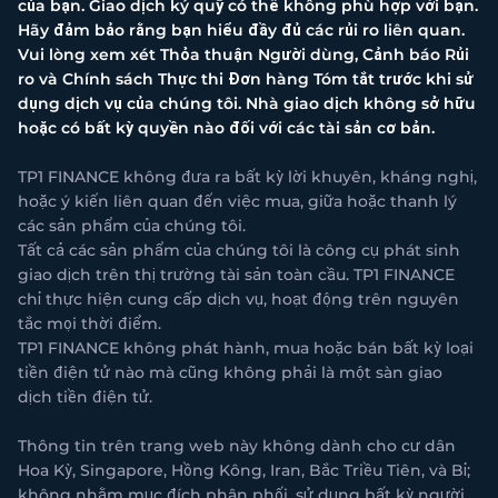
của bạn. Giao dịch ký quỹ có thể không phù hợp với bạn.
Hãy đảm bảo rằng bạn hiểu đầy đủ các rủi ro liên quan.
Vui lòng xem xét Thỏa thuận Người dùng, Cảnh báo Rủi
ro và Chính sách Thực thi Đơn hàng Tóm tắt trước khi sử
dụng dịch vụ của chúng tôi. Nhà giao dịch không sở hữu
hoặc có bất kỳ quyền nào đối với các tài sản cơ bản.
TP1 FINANCE không đưa ra bất kỳ lời khuyên, kháng nghị,
hoặc ý kiến liên quan đến việc mua, giữa hoặc thanh lý
các sản phẩm của chúng tôi.
Tất cả các sản phẩm của chúng tôi là công cụ phát sinh
giao dịch trên thị trường tài sản toàn cầu. TP1 FINANCE
chỉ thực hiện cung cấp dịch vụ, hoạt động trên nguyên
tắc mọi thời điểm.
TP1 FINANCE không phát hành, mua hoặc bán bất kỳ loại
tiền điện tử nào mà cũng không phải là một sàn giao
dịch tiền điện tử.
Thông tin trên trang web này không dành cho cư dân
Hoa Kỳ, Singapore, Hồng Kông, Iran, Bắc Triều Tiên, và Bỉ;
không nhằm mục đích phân phối, sử dụng bất kỳ người