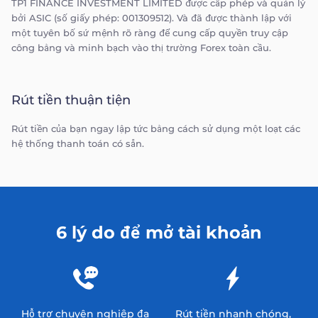
TP1 FINANCE INVESTMENT LIMITED được cấp phép và quản lý
bởi ASIC (số giấy phép: 001309512). Và đã được thành lập với
một tuyên bố sứ mệnh rõ ràng để cung cấp quyền truy cập
công bằng và minh bạch vào thị trường Forex toàn cầu.
Rút tiền thuận tiện
Rút tiền của bạn ngay lập tức bằng cách sử dụng một loạt các
hệ thống thanh toán có sẵn.
6 lý do để mở tài khoản
Hỗ trợ chuyên nghiệp đa
Rút tiền nhanh chóng,