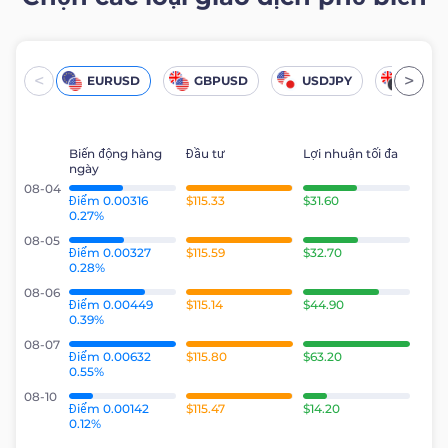
Trader
<
>
EURUSD
GBPUSD
USDJPY
UKOil
Biến động hàng
Đầu tư
Lợi nhuận tối đa
ngày
08-04
Điểm 0.00316
$115.33
$31.60
0.27%
08-05
Điểm 0.00327
$115.59
$32.70
0.28%
08-06
Điểm 0.00449
$115.14
$44.90
0.39%
08-07
Điểm 0.00632
$115.80
$63.20
0.55%
08-10
Điểm 0.00142
$115.47
$14.20
0.12%