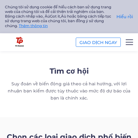
Chúng tôi sử dụng cookie để hiểu cách bạn sử dụng trang
web của chúng tôi và để cải thiện trải nghiệm của bạn.
Bằng cách nhấp vào‚ ÄúGot it‚Äù hoặc bằng cách tiếp tục
Hiểu rồi
sử dụng trang web của chúng tôi, bạn đồng ý sử dụng
chúng.
Thêm thông tin
GIAO DỊCH NGAY
GIAO DỊCH
Tìm cơ hội
NỀN TẢNG
Suy đoán về biến động giá theo cả hai hướng, với lợi
PHÂN TÍCH
nhuận bạn kiếm được tùy thuộc vào mức độ dự báo của
bạn là chính xác.
GIÁO DỤC
Công ty
Chọn các loại giao dịch phổ biến
Tiếng Việt