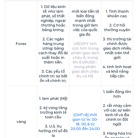
1. Dữ liệu kinh
tế: như lạm
một loại tiền tệ
1. Tính thanh
phát, số thất
biến động
khoản cao
nghiệp, ngoại
mạnh nhất
thương hoặc
trong giờ làm
2. Cơ hội
bảng lương.
việc của quốc
thường xuyên
gia đó.
2. Các ngân
3. thị trường tài
Forex
hàng trung
USDJPY tích
chính được
ương: bằng
cực hơn trong
giao dịch nhiều
cách thay đổi lãi
phiên giao dịch
nhất trên thế
suất hoặc in
châu Á, trong
giới
thêm tiền.
khi EURUSD -
trong phiên
4. tính linh hoạt
3. Các yếu tố
giao dịch châu
và khả năng
chính trị: sự bất
Âu và Mỹ.
tiếp cận
ổn về chính trị.
1. biến động lớn
hơn
1. lạm phát (Mỹ)
2. rất nhạy cảm
2. kỳ vọng tăng
với các sự kiện
trưởng kinh tế
[GMT+8] thời
kinh tế và địa
toàn cầu
gian từ 14: 00-
chính trị đột
vàng
18: 00 & từ
ngột
3. U.S. Xu
20:00 đến 24:00
hướng chỉ số đô
3. Hàng hóa trú
la
ẩn an toàn và