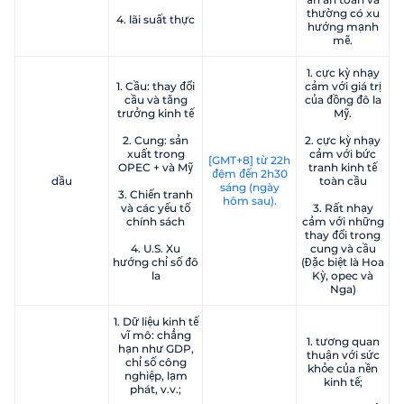
thường có xu
4. lãi suất thực
hướng mạnh
mẽ.
1. cực kỳ nhạy
1. Cầu: thay đổi
cảm với giá trị
cầu và tăng
của đồng đô la
trưởng kinh tế
Mỹ.
2. Cung: sản
2. cực kỳ nhạy
xuất trong
cảm với bức
[GMT+8] từ 22h
OPEC + và Mỹ
tranh kinh tế
đêm đến 2h30
dầu
toàn cầu
sáng (ngày
3. Chiến tranh
hôm sau).
và các yếu tố
3. Rất nhạy
chính sách
cảm với những
thay đổi trong
4. U.S. Xu
cung và cầu
hướng chỉ số đô
(Đặc biệt là Hoa
la
Kỳ, opec và
Nga)
1. Dữ liệu kinh tế
vĩ mô: chẳng
1. tương quan
hạn như GDP,
thuận với sức
chỉ số công
khỏe của nền
nghiệp, lạm
kinh tế;
phát, v.v.;